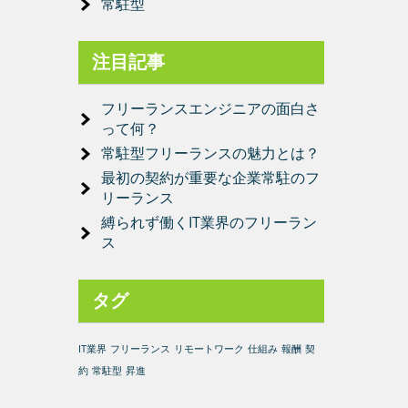
常駐型
注目記事
フリーランスエンジニアの面白さ
って何？
常駐型フリーランスの魅力とは？
最初の契約が重要な企業常駐のフ
リーランス
縛られず働くIT業界のフリーラン
ス
タグ
IT業界
フリーランス
リモートワーク
仕組み
報酬
契
約
常駐型
昇進